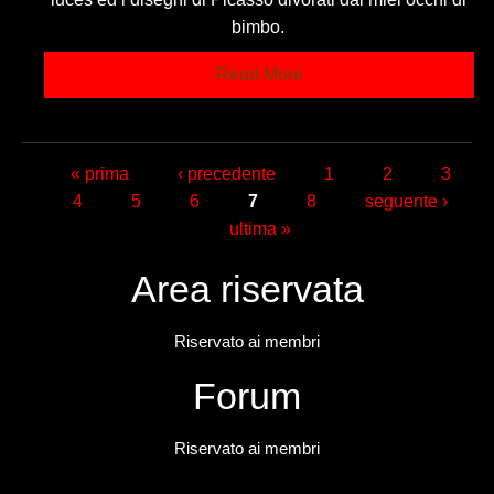
bimbo.
Read More
Pagine
« prima
‹ precedente
1
2
3
4
5
6
7
8
seguente ›
ultima »
Area riservata
Riservato ai membri
Forum
Riservato ai membri