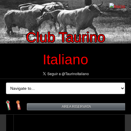
Club Taurino
Italiano
AREA RISERVATA