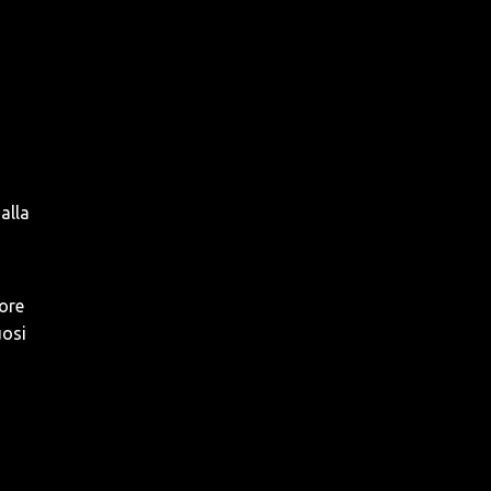
alla
tore
uosi