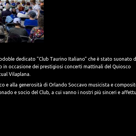
sodoble dedicato "Club Taurino Italiano" che è stato suonato d
 in occasione dei prestigiosi concerti mattinali del Quiosco
cual Vilaplana.
stico e alla generosità di Orlando Soccavo musicista e composi
ado e socio del Club, a cui vanno i nostri più sinceri e affett