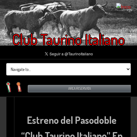
Club Taurino Italiano
AREA RISERVATA
Estreno del Pasodoble
“Club Taurino Italiano” En