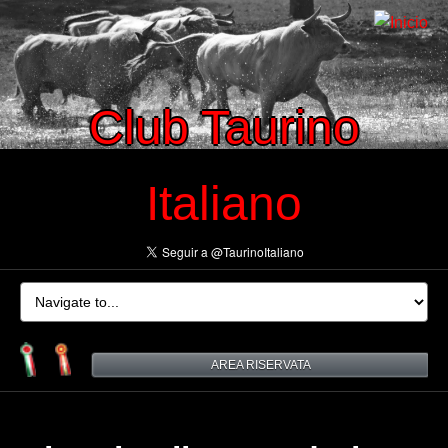
Club Taurino
Italiano
AREA RISERVATA