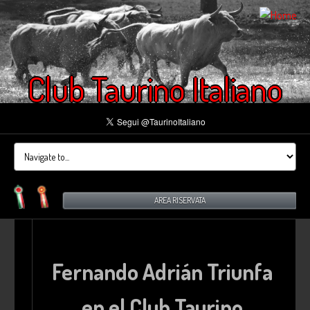
Club Taurino Italiano
AREA RISERVATA
Fernando Adrián Triunfa
en el Club Taurino