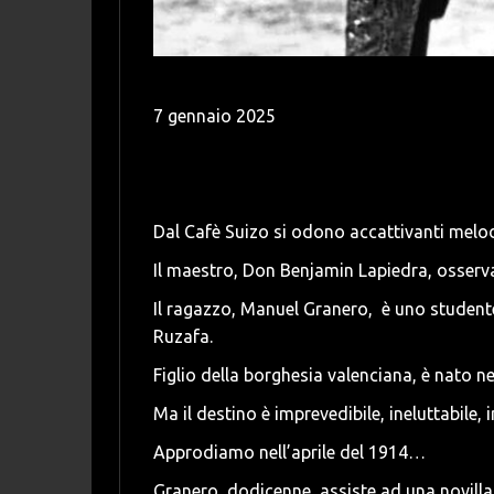
7 gennaio 2025
Dal Cafè Suizo si odono accattivanti melo
Il maestro, Don Benjamin Lapiedra, osserva
Il ragazzo, Manuel Granero, è uno studente 
Ruzafa.
Figlio della borghesia valenciana, è nato nel
Ma il destino è imprevedibile, ineluttabile,
Approdiamo nell’aprile del 1914…
Granero, dodicenne, assiste ad una novillad