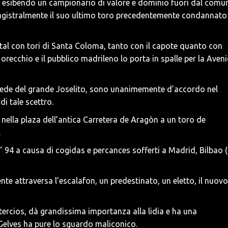
o, esibendo un campionario di valore e dominio fuori dal comu
magistralmente il suo ultimo toro precedentemente condannato
tal con tori di Santa Coloma, tanto con il capote quanto con
 orecchio e il pubblico madrileno lo porta in spalle per la Aven
l’erede del grande Joselito, sono unanimemente d’accordo nel
i tale scettro.
 nella plaza dell’antica Carretera de Aragòn a un toro de
.
” 94 a causa di cogidas e percances sofferti a Madrid, Bilbao (
te attraversa l’escalafon, un predestinato, un eletto, il nuovo
i i tercios, dà grandissima importanza alla lidia e ha una
elves ha pure lo sguardo maliconico.