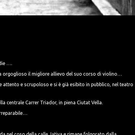
die ….
 orgoglioso il migliore allievo del suo corso di violino…
attento e scrupoloso e si è già esibito in pubblico, nel teatro
la centrale Carrer Triador, in piena Ciutat Vella.
 irreparabile…
a nel coso della calle Jativa e rimane folgorato dalla