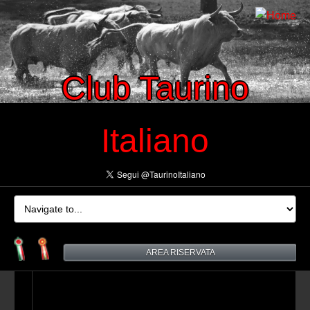
Club Taurino
Italiano
AREA RISERVATA