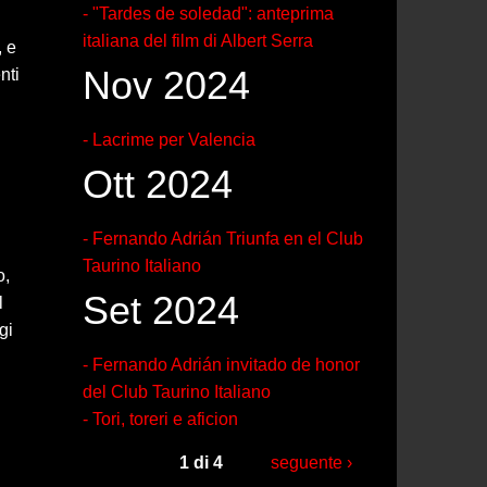
- "Tardes de soledad": anteprima
italiana del film di Albert Serra
, e
Nov 2024
nti
- Lacrime per Valencia
Ott 2024
- Fernando Adrián Triunfa en el Club
Taurino Italiano
o,
Set 2024
l
gi
- Fernando Adrián invitado de honor
del Club Taurino Italiano
- Tori, toreri e aficion
1 di 4
seguente ›