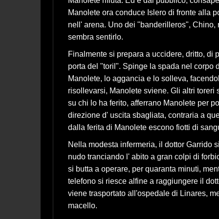
Manolete rifiuta. Ed è dal pubblico, consapev
Manolete ora conduce Islero di fronte alla por
nell' arena. Uno dei "banderilleros", Chino,
sembra sentirlo.
Finalmente si prepara a uccidere, dritto, di pr
porta del "toril". Spinge la spada nel corpo d
Manolete, lo aggancia e lo solleva, facendolo
risollevarsi, Manolete sviene. Gli altri tore
su chi lo ha ferito, afferrano Manolete per po
direzione d' uscita sbagliata, contraria a q
dalla ferita di Manolete escono fiotti di san
Nella modesta infermeria, il dottor Garrido 
nudo tranciando l' abito a gran colpi di forb
si butta a operare, per quaranta minuti, ment
telefono si riesce alfine a raggiungere il d
viene trasportato all'ospedale di Linares, me
macello.