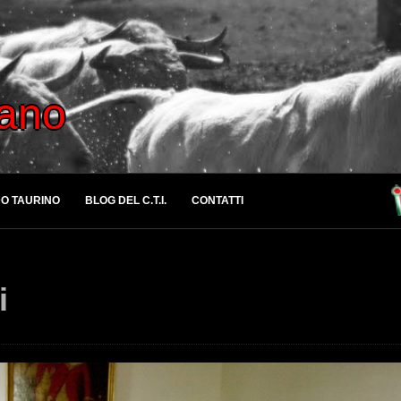
iano
O TAURINO
BLOG DEL C.T.I.
CONTATTI
i