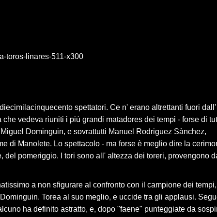
ecimilacinquecento spettatori. Ce n' erano altrettanti fuori dall'
che vedeva riuniti i più grandi matadores dei tempi - forse di tutt
uis Miguel Dominguin, e sovrattutti Manuel Rodriguez Sànchez,
 di Manolete. Lo spettacolo - ma forse è meglio dire la cerimo
, del pomeriggio. I tori sono all' altezza dei toreri, provengono d
natissimo a non sfigurare al confronto con il campione dei tempi,
Dominguin. Torea al suo meglio, e uccide tra gli applausi. Seg
alcuno ha definito astratto, e, dopo "faene" punteggiate da sospi