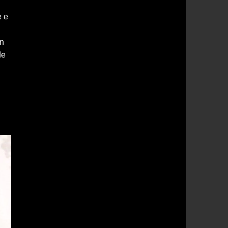
e e
on
de