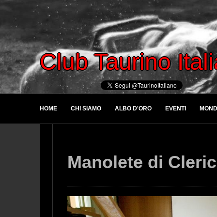
Club Taurino Ital
HOME
CHI SIAMO
ALBO D'ORO
EVENTI
MOND
Manolete di Cleric