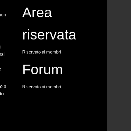
Area
 non
riservata
i
Riservato ai membri
rsi
Forum
e
so a
Riservato ai membri
do