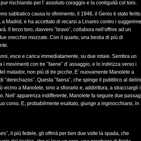
 pur rischiando per l' assoluto coraggio e la contiguità col toro.
no sabbatico causa lo sfinimento, il 1946, il Genio è stato ferito
 a Madrid, e ha accettato di recarsi a Linares contro i suggerime
à. Il terzo toro, davvero "bravo", collabora nell'offrire ad un
e orecchie mozzate. Con il quarto, una bestia di più di
nte.
e anni, esce e carica immediatamente, su due rotaie. Sembra un
 i movimenti con tre "faene" d' assaggio, e lo indirizza verso i
a del matador, non più di tre picche. E' nuovamente Manolete a
di "derechazos". Questa "faena", che spinge il pubblico al deliri
vicino a Manolete, sino a sfiorarlo e, addirittura, a stracciargli i
stro. Nell' apparenza indifferente, Manolete fa seguire due passag
 suo conio. E, probabilmente esaltato, giunge a inginocchiarsi, in
s", il più fedele, gli offrirà per ben due volte la spada, che