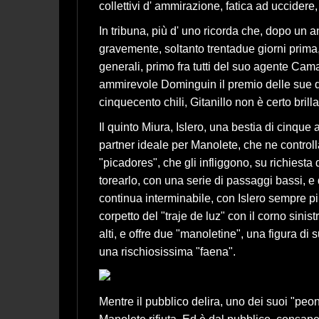
collettivi d' ammirazione, fatica ad uccidere,
In tribuna, più d' uno ricorda che, dopo un an
gravemente, soltanto trentadue giorni prima,
generali, primo fra tutti del suo agente Camar
ammirevole Dominguin il premio delle sue du
cinquecento chili, Gitanillo non è certo brilla
Il quinto Miura, Islero, una bestia di cinqu
partner ideale per Manolete, che ne controlla
"picadores", che gli infliggono, su richiest
torearlo, con una serie di passaggi bassi, e 
continua interminabile, con Islero sempre più 
corpetto del "traje de luz" con il corno sini
alti, e offre due "manoletine", una figura di
una rischiosissima "faena".
Mentre il pubblico delira, uno dei suoi "peone