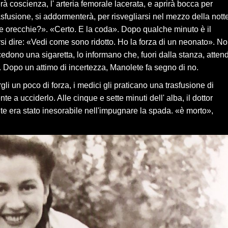
derà coscienza, l' arteria femorale lacerata, e aprirà bocca per
asfusione, si addormenterà, per risvegliarsi nel mezzo della nott
 orecchie?». «Certo. E la coda». Dopo qualche minuto è il
si dire: «Vedi come sono ridotto. Ho la forza di un neonato». N
edono una sigaretta, lo informano che, fuori dalla stanza, atten
. Dopo un attimo di incertezza, Manolete fa segno di no.
rgli un poco di forza, i medici gli praticano una trasfusione di
 a ucciderlo. Alle cinque e sette minuti dell' alba, il dottor
lte era stato inesorabile nell'impugnare la spada. «è morto»,