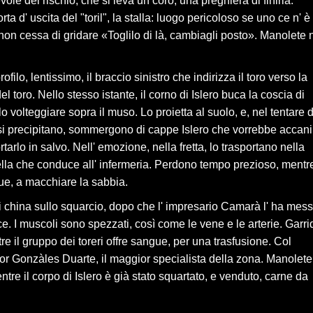
ole del rischio, che si leva un coro, una preghiera di finirla.
ta d' uscita del "toril", la stalla: luogo pericoloso se uno ce n' è
 non cessa di gridare «Toglilo di là, cambiagli posto». Manolete
ofilo, lentissimo, il braccio sinistro che indirizza il toro verso la
el toro. Nello stesso istante, il corno di Islero buca la coscia di
 volteggiare sopra il muso. Lo proietta al suolo, e, nel tentare d
ri si precipitano, sommergono di cappe Islero che vorrebbe accani
rtarlo in salvo. Nell' emozione, nella fretta, lo trasportano nella
uella che conduce all' infermeria. Perdono tempo prezioso, mentr
gue, a macchiare la sabbia.
si china sullo squarcio, dopo che l' impresario Camarà l' ha mes
ice. I muscoli sono spezzati, così come le vene e le arterie. Garri
re il gruppo dei toreri offre sangue, per una trasfusione. Col
ottor Gonzàles Duarte, il maggior specialista della zona. Manolete
ntre il corpo di Islero è già stato squartato, e venduto, carne da