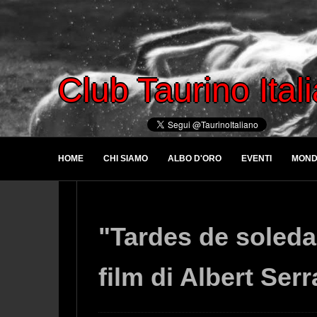
Club Taurino Ital
HOME
CHI SIAMO
ALBO D'ORO
EVENTI
MOND
"Tardes de soledad
film di Albert Serr