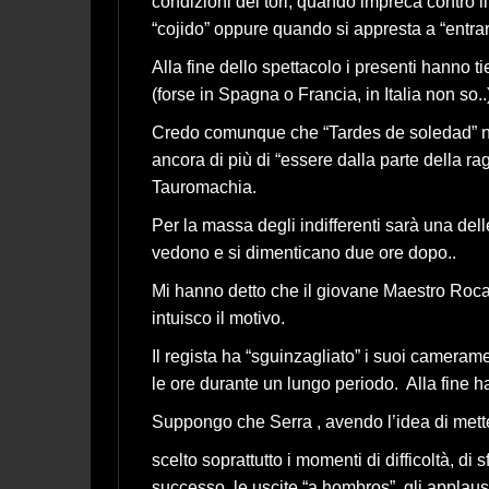
condizioni dei tori, quando impreca contro
“cojido” oppure quando si appresta a “entrar
Alla fine dello spettacolo i presenti hanno 
(forse in Spagna o Francia, in Italia non so..
Credo comunque che “Tardes de soledad” non 
ancora di più di “essere dalla parte della ra
Tauromachia.
Per la massa degli indifferenti sarà una dell
vedono e si dimenticano due ore dopo..
Mi hanno detto che il giovane Maestro Roca 
intuisco il motivo.
Il regista ha “sguinzagliato” i suoi cameramen
le ore durante un lungo periodo. Alla fine h
Suppongo che Serra , avendo l’idea di mette
scelto soprattutto i momenti di difficoltà, d
successo, le uscite “a hombros”, gli applaus