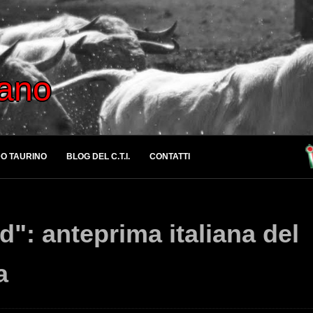
iano
O TAURINO
BLOG DEL C.T.I.
CONTATTI
": anteprima italiana del
a