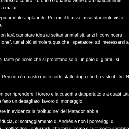
 il manso o contro il bronco o quando viene drammaticamente
 a matar”..
tiepidamente applaudito. Per me il film va assolutamente visto
).
farà cambiare idea ai settari animalisti, anzi li convincerà
gione”, tutt’al più stimolerà qualche spettatore ad interessarsi a
e tante pellicole che si proiettano solo un paio di giorni, si
Rey non è rimasto molto soddisfatto dopo che ha visto il film. 
 per riprendere il torero e la cuadrilla dappertutto e a quasi tut
a fatto un dettagliato lavoro di montaggio.
re in evidenza la “solitudine” del Matador, abbia
i sfiducia, di scoraggiamento di Andrés e non i pomeriggi di
i, i”selfie” degli entusiasti..che forse, come sicuramente sarebbe