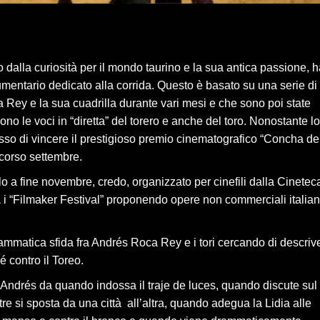
o dalla curiosità per il mondo taurino e la sua antica passione, 
umentario dedicato alla corrida. Questo è basato su una serie di
ca Rey e la sua cuadrilla durante vari mesi e che sono poi state
no le voci in “diretta” del torero e anche del toro. Nonostante lo
esso di vincere il prestigioso premio cinematografico “Concha de
scorso settembre.
lo a fine novembre, credo, organizzato per cinefili dalla Cinetec
 i “Filmaker Festival” proponendo opere non commerciali italia
drammatica sfida fra Andrés Roca Rey e i tori cercando di descriv
é contro il Toreo.
d Andrés da quando indossa il traje de luces, quando discute sul
tre si sposta da una città all’altra, quando adegua la Lidia alle