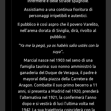
infermerie e delle strade spagnole.
Assistiamo a una continua fioritura di
personaggi irripetibili e autentici.
Il pubblico è così aspro che il povero Varelito,
nell'arena dorata di Siviglia, dirà, rivolto al
pubblico:
"Ya me la pegó, ya os habèis salìo ustès con la
suya".
.
Marcial nasce nel 1903 nel seno di una
famiglia taurina: suo nonno amministró la
ganaderia del Duque de Veragua, il padre è
mayoral della piazza della Carretera de
Aragon. Combatte il suo primo becerro a 11
anni, si presenta a Madrid nel 1920, prenderà
l'alternativa nel 1921, la confermerà l'anno
dopo e si vestirà di luci l'ultima volta nel
1942. La sua traiettoria coinciderà con la