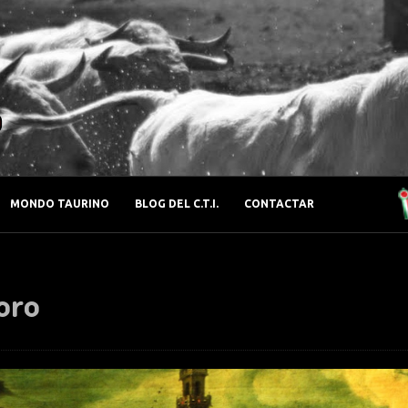
o
MONDO TAURINO
BLOG DEL C.T.I.
CONTACTAR
toro