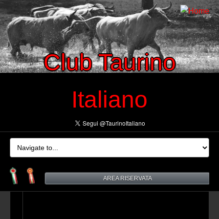
Club Taurino
Italiano
AREA RISERVATA