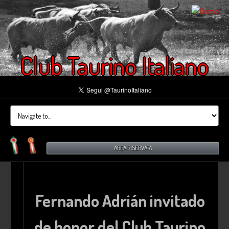
Club Taurino Italiano
AREA RISERVATA
Fernando Adrián invitado
de honor del Club Taurino