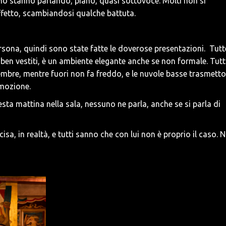
ano stanno parlando, piano, quasi sottovoce. Molti non si
ffetto, scambiandosi qualche battuta.
ersona, quindi sono state fatte le doverose presentazioni. Tutt
 ben vestiti, è un ambiente elegante anche se non formale. Tutti
cembre, mentre fuori non fa freddo, e le nuvole basse trasmett
'emozione.
ta mattina nella sala, nessuno ne parla, anche se si parla di
isa, in realtà, e tutti sanno che con lui non è proprio il caso. 