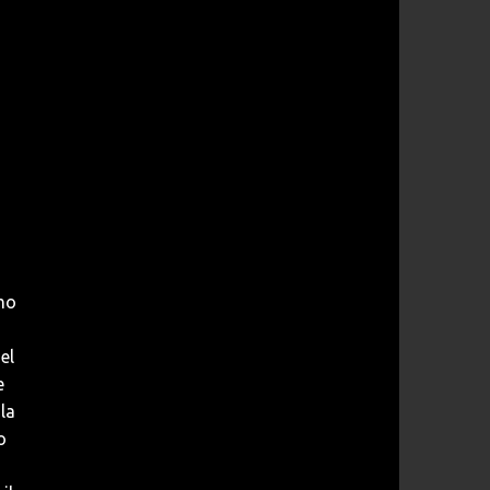
imo
el
e
ola
o