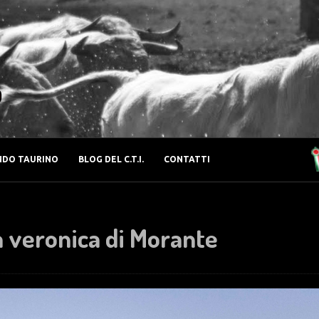
o
DO TAURINO
BLOG DEL C.T.I.
CONTATTI
a veronica di Morante