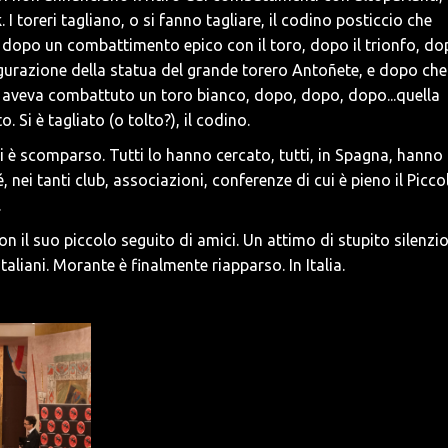
toreri tagliano, o si fanno tagliare, il codino posticcio che
 dopo un combattimento epico con il toro, dopo il trionfo, d
gurazione della statua del grande torero Antoñete, e dopo che
o aveva combattuto un toro bianco, dopo, dopo, dopo...quella
o. Si è tagliato (o tolto?), il codino.
 è scomparso. Tutti lo hanno cercato, tutti, in Spagna, hanno
 nei tanti club, associazioni, conferenze di cui è pieno il Picco
.
 con il suo piccolo seguito di amici. Un attimo di stupito silenzio
taliani. Morante è finalmente riapparso. In Italia.