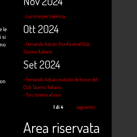
Nov 2024
- Lacrime per Valencia
Ott 2024
e le
 si
- Fernando Adrián Triunfa en el Club
ono
Taurino Italiano
Set 2024
- Fernando Adrián invitado de honor del
Non
Club Taurino Italiano
- Tori, toreri e aficion
1 di 4
seguente ›
Area riservata