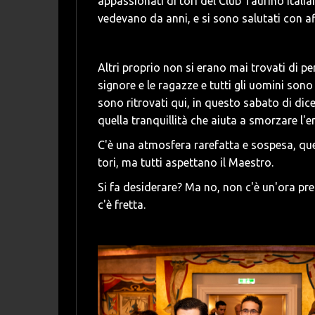
appassionati di tori del Club Taurino Itali
vedevano da anni, e si sono salutati con a
Altri proprio non si erano mai trovati di p
signore e le ragazze e tutti gli uomini sono
sono ritrovati qui, in questo sabato di di
quella tranquillità che aiuta a smorzare l
C'è una atmosfera rarefatta e sospesa, ques
tori, ma tutti aspettano il Maestro.
Si fa desiderare? Ma no, non c'è un'ora prec
c'è fretta.