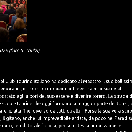
5 (foto S. Triulzi)
 del Club Taurino Italiano ha dedicato al Maestro il suo belliss
memorabili, e ricordi di momenti indimenticabili insieme al
ortato agli albori del suo essere e divenire torero. La strada d
e scuole taurine che oggi formano la maggior parte dei toreri, 
e, e, alla fine, diverso da tutti gli altri. Forse la sua vera scu
, il gitano, anche lui imprevedibile artista, da poco nel Paradis
duro, ma di totale fiducia, per sua stessa ammissione; e il