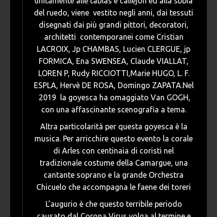
unitamente alle tablas e callejon ed alla sbbia
del ruedo, viene vestito negli anni, dai tessuti
disegnati dai più grandi pittori, decoratori,
architetti contemporanei come Cristian
LACROIX, Jp CHAMBAS, Lucien CLERGUE, jp
FORMICA, Ena SWENSEA, Claude VIALLAT,
LOREN P, Rudy RICCIOTTI,Marie HUGO, L. F.
ESPLA, Hervè DE ROSA, Domingo ZAPATA.Nel
2019 la goyesca ha omaggiato Van GOGH,
con una affascinante scenografia a tema.
Altra particolarità per questa goyesca è la
musica. Per arricchire questo evento la corale
di Arles con centinaia di coristi nel
tradizionale costume della Camargue, una
cantante soprano e la grande Orchestra
Chicuelo che accompagna le faene dei toreri
L’augurio è che questo terribile periodo
causato dal Corona Virus volga al termine e