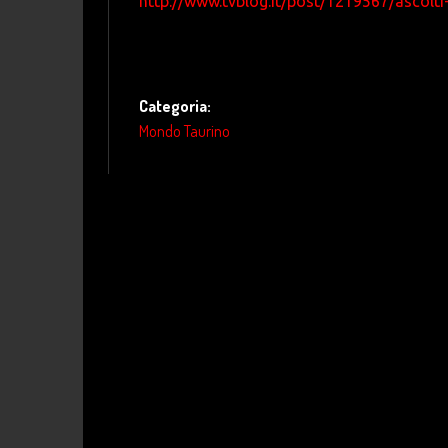
http://www.tvblog.it/post/1219567/ascolt
Categoria:
Mondo Taurino