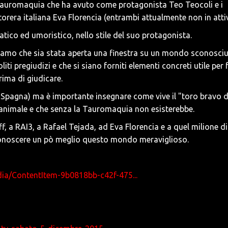
Tauromaquia che ha avuto come protagonista Teo Teocoli e i
orera italiana Eva Florencia (entrambi attualmente non in atti
tico ed umoristico, nello stile del suo protagonista.
iamo che sia stata aperta una finestra su un mondo sconosci
oliti pregiudizi e che si siano forniti elementi concreti utile per 
rima di giudicare.
e in Spagna) ma è importante insegnare come vive il "toro bravo 
 animale e che senza la Tauromaquia non esisterebbe.
f, a RAI3, a Rafael Tejada, ad Eva Florencia e a quel milione di
o conoscere un pò meglio questo mondo meraviglioso.
ia/ContentItem-9b0818bb-c42f-475...